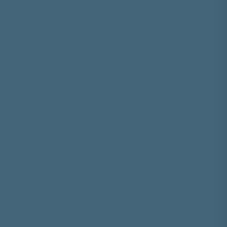






