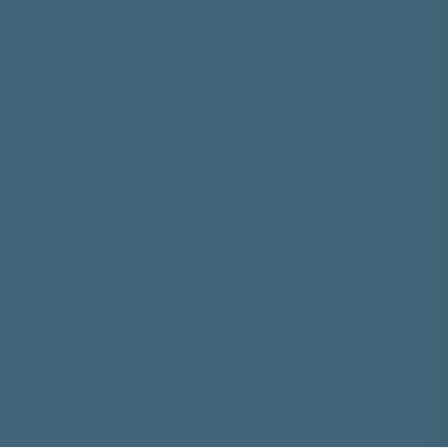







