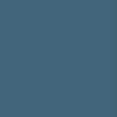




