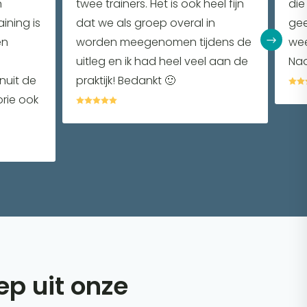
n
twee trainers. Het is ook heel fijn
die
ining is
dat we als groep overal in
gee
en
worden meegenomen tijdens de
$
wee
uitleg en ik had heel veel aan de
Nao
nuit de
praktijk! Bedankt 🙂


orie ook





ep uit onze