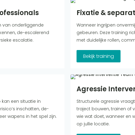
ofessionals
Fixatie & separat
gen van onderliggende
Wanneer ingrijpen onvermijd
erkennen, de-escalerend
gebeuren. Deze training rich
sieke escalatie.
met duidelijke rollen, comm
Bekijk training
Agressie Interve
kan een situatie in
Structurele agressie vraag
risico’s inschatten, de-
traject bouwen, trainen of
r wapens in het spel zijn.
wie wat doet, wanneer en 
op jullie locatie.