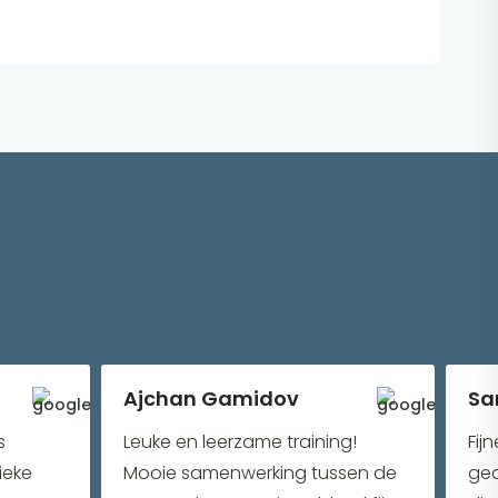
Ajchan Gamidov
Sa
s
Leuke en leerzame training!
Fij
ieke
Mooie samenwerking tussen de
ged