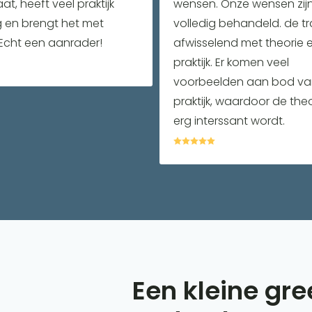
at, heeft veel praktijk
wensen. Onze wensen zij
g en brengt het met
volledig behandeld. de tra
Echt een aanrader!
afwisselend met theorie 
praktijk. Er komen veel
voorbeelden aan bod va
praktijk, waardoor de the
erg interssant wordt.





Een kleine gre