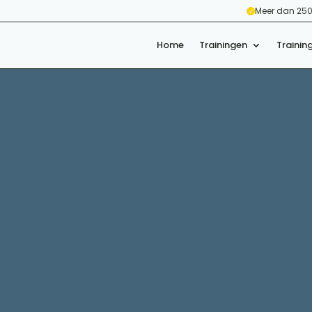
Meer dan 250

Home
Trainingen
Trainin