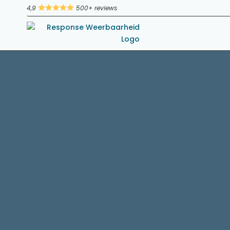
4,9





500+ reviews