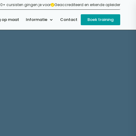
0+ cursisten gingen je voor
Geaccrediteerd en erkende opleider

g op maat
Informatie
Contact
Boek training