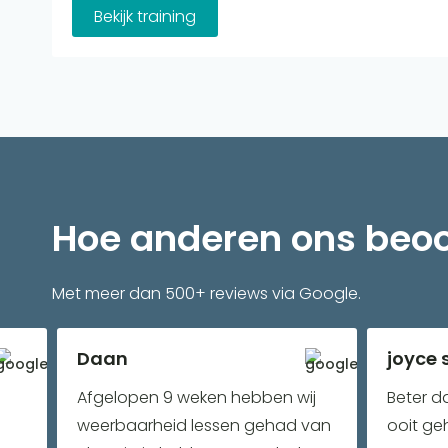
Bekijk training
Hoe anderen ons beo
Met meer dan 500+ reviews via Google.
Daan
joyce 
Afgelopen 9 weken hebben wij
Beter d
weerbaarheid lessen gehad van
ooit ge