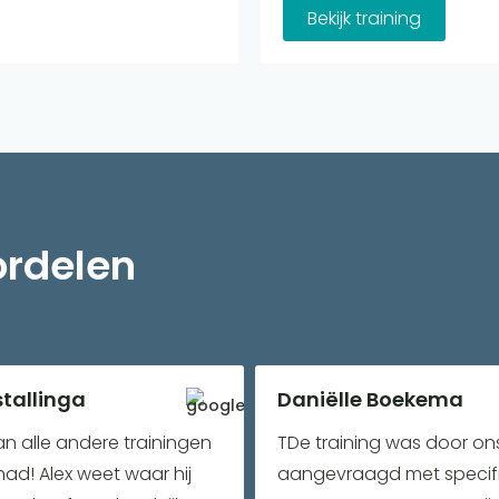
Bekijk training
ordelen
stallinga
Daniëlle Boekema
an alle andere trainingen
TDe training was door on
had! Alex weet waar hij
aangevraagd met specif