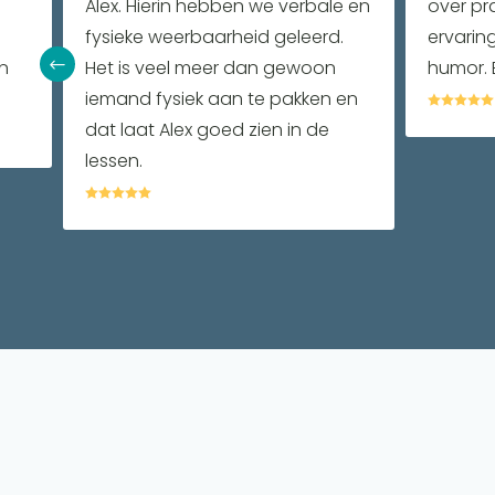
Alex. Hierin hebben we verbale en
over pra
fysieke weerbaarheid geleerd.
ervarin
n
#
Het is veel meer dan gewoon
humor. 
iemand fysiek aan te pakken en





dat laat Alex goed zien in de
lessen.




