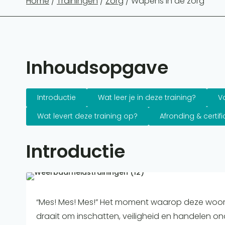
Home
/
Trainingen
/
Zorg
/ Wapens in de zorg
Inhoudsopgave
Introductie
Wat leer je in deze training?
V
Wat levert deze training op?
Afronding & certifi
Introductie
“Mes! Mes! Mes!” Het moment waarop deze woorden k
draait om inschatten, veiligheid en handelen on