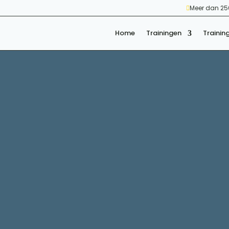
Meer dan 250

Home
Trainingen
Trainin