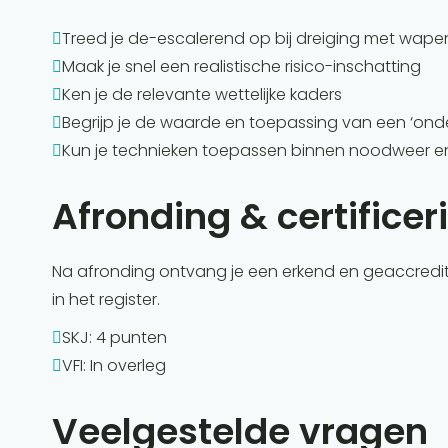
Treed je de-escalerend op bij dreiging met wape

Maak je snel een realistische risico-inschatting

Ken je de relevante wettelijke kaders

Begrijp je de waarde en toepassing van een ‘onde

Kun je technieken toepassen binnen noodweer 

Afronding & certificer
Na afronding ontvang je een erkend en geaccreditee
in het register.
SKJ: 4 punten

VFI: In overleg

Veelgestelde vragen