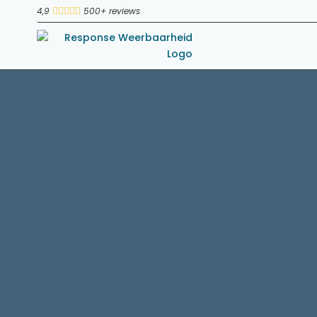
4,9
500+ reviews




