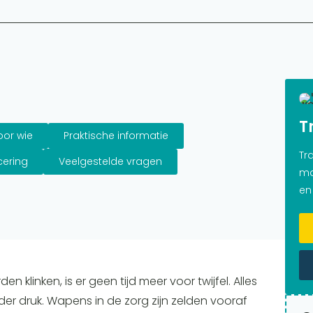
T
oor wie
Praktische informatie
Tr
cering
Veelgestelde vragen
ma
en
linken, is er geen tijd meer voor twijfel. Alles
der druk. Wapens in de zorg zijn zelden vooraf