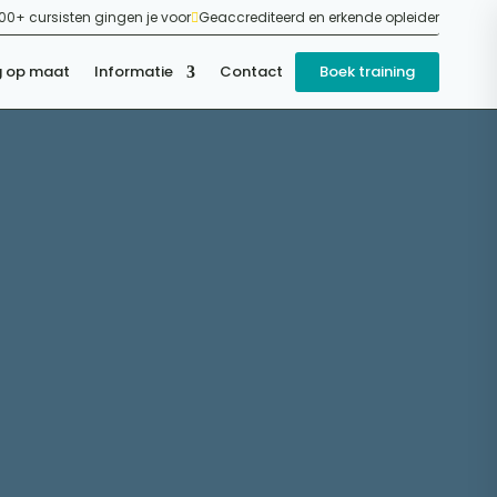
0+ cursisten gingen je voor
Geaccrediteerd en erkende opleider

g op maat
Informatie
Contact
Boek training