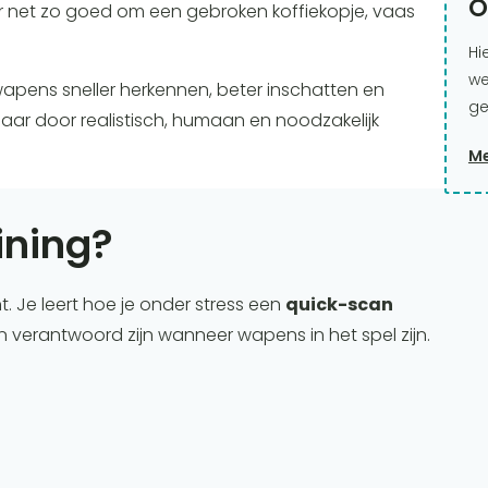
O
net zo goed om een gebroken koffiekopje, vaas
Hi
we
) wapens sneller herkennen, beter inschatten en
ge
aar door realistisch, humaan en noodzakelijk
Me
aining?
ht. Je leert hoe je onder stress een
quick-scan
n verantwoord zijn wanneer wapens in het spel zijn.