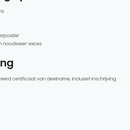
ns
rpositie’
en noodweer-exces
ing
rd certificaat van deelname, inclusief inschrijving