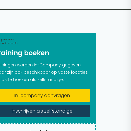
raining boeken
ainingen worden In-Company gegeven,
ar zijn ook beschikbaar op vaste locaties
 los te boeken als zelfstandige.
In-company aanvragen
Inschrijven als zelfstandige